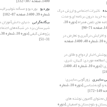
1400، صفحه 307-332]
بوردیو
بوردیو و مسأله نئولیبرالی
ده
تاثیرات اجتماعی و ارزش درک
شماره 39، 1400، صفحه 87-102]
به خرید درون برنامه ای و مدت
نامه های تلفن همراه
[دوره 10،
بیگانه‌گرایی
دنیای دانش‌آموزان د
شهرستان یزد در شبکه‌های اجتماع
پژوهش کیفی
 و افزایش درگیری و تعارض در
31-51]
[دوره 10، شماره 40، 1400، صفحه
پوشش اخبار ازدواج و طلاق در
 (مطالعه موردی: کیهان، شرق،
ری)
[دوره 10، شماره 41، 1400،
ی سایبری
زورگویی سایبری:
ه و گونه‌شناسی
[دوره 10، شماره
ل محتوای کامیون نوشته های
ستان و بلوچستان و اصفهان
[دوره