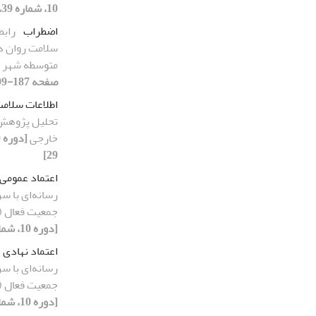
10، شماره 39، 1400، صفحه 205-223]
اضطراب
رابط
سلامت روان د
متوسطه شهر 
صفحه 187-209]
اطلاعات سلام
تحلیل پژوهش 
خارجی
29]
اعتماد عمومی
رسانه‌‌ای با س
جمعیت فعال (15 تا 64 ساله) استان همدان
[دوره 10، شماره 40، 1400، صفحه 253-280]
اعتماد نهادی
رسانه‌‌ای با س
جمعیت فعال (15 تا 64 ساله) استان همدان
[دوره 10، شماره 40، 1400، صفحه 253-280]