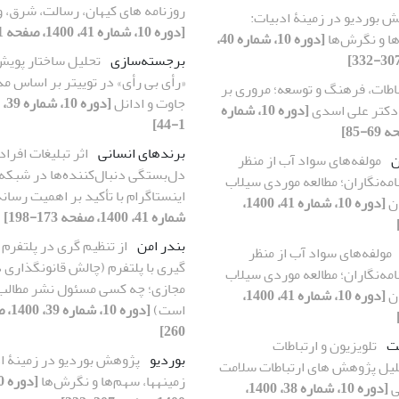
روزنامه های کیهان، رسالت، شرق، و
 بوردیو در زمینۀ ادبیات:
[دوره 10، شماره 41، 1400، صفحه 11-46]
[دوره 10، شماره 40،
برجسته‌سازی
تحلیل ساختار پویش
«رأی بی رأی» در توییتر بر اساس م
باطات، فرهنگ و توسعه؛ مروری بر
جاوت و ادانل
 دکتر علی اسدی
[دوره 10، شماره
1-44]
برندهای انسانی
اثر تبلیغات افرا
ن
مولفه‌های سواد آب از منظر
دل‌بستگی دنبال‌کننده‌ها در شبکه
امه‌نگاران؛ مطالعه موردی سیلاب
اینستاگرام با تأکید بر اهمیت رسان
[دوره 10، شماره 41، 1400،
شماره 41، 1400، صفحه 173-198]
بندر امن
از تنظیم گری در پلتفرم ت
مولفه‌های سواد آب از منظر
گیری با پلتفرم (چالش قانونگذاری 
امه‌نگاران؛ مطالعه موردی سیلاب
مجازی؛ چه کسی مسئول نشر مطالب
[دوره 10، شماره 41، 1400،
است)
260]
مت
تلویزیون و ارتباطات
بوردیو
پژوهش بوردیو در زمینۀ اد
لیل پژوهش های ارتباطات سلامت
زمینه‎ها، سهم‌ها و نگرش‌ها
ی
[دوره 10، شماره 38، 1400،