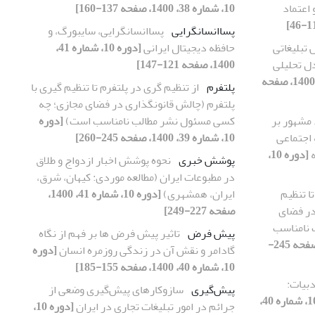
 اعتماد
10، شماره 38، 1400، صفحه 137-160]
پساانسانگرایی
پساانسانگرایی، سایبورگ، و
 تبلیغاتی
حافظه دیجیتال ایرانی
[دوره 10، شماره 41،
دل تحلیلی
1400، صفحه 121-147]
[دوره 10، شماره 39، 1400، صفحه
پلتفرم
از تنظیم گری در پلتفرم تا تنظیم گیری با
پلتفرم (چالش قانونگذاری در فضای مجازی؛ چه
د مشهور بر
کسی مسئول نشر مطالب نامناسب است)
[دوره
 اجتماعی
10، شماره 39، 1400، صفحه 245-260]
ه
[دوره 10،
پوشش خبری
نحوه پوشش اخبار ازدواج و طلاق
در مطبوعات ایران (مطالعه موردی: کیهان، شرق،
ا تنظیم
ایران، همشهری)
[دوره 10، شماره 41، 1400،
در فضای
صفحه 227-249]
 نامناسب
پیش فرض
تاثیر پیش فرض ها بر فهم از نگاه
[دوره 10، شماره 39، 1400، صفحه 245-
گادامر و نقش آن در زندگی روزمره انسان
[دوره
10، شماره 40، 1400، صفحه 155-185]
بیات:
پیش‌گیری
سازوکارهای پیش‌گیری وضعی از
[دوره 10، شماره 40،
جرائم در امور تبلیغات تجاری در ایران
[دوره 10،