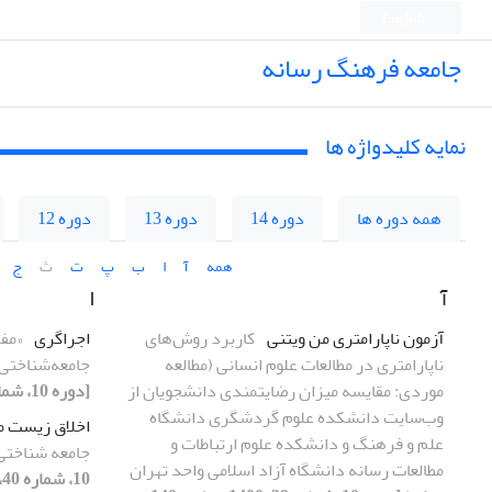
English
جامعه فرهنگ رسانه
نمایه کلیدواژه ها
همه دوره ها
دوره 14
دوره 13
دوره 12
همه
آ
ا
ب
پ
ت
ث
ج
آ
ا
آزمون ناپارامتری من ویتنی
کاربرد روش‌های
اجراگری
«مف
ناپارامتری در مطالعات علوم انسانی (مطالعه
جامعه‌شناختی ب
موردی: مقایسه میزان رضایتمندی دانشجویان از
[دوره 10، شماره 39، 1400، صفحه 131-148]
وب‌سایت دانشکده علوم گردشگری دانشگاه
اخلاق زیست م
علم و فرهنگ و دانشکده علوم ارتباطات و
جامعه شناختی 
مطالعات رسانه دانشگاه آزاد اسلامی واحد تهران
10، شماره 40، 1400، صفحه 227-251]