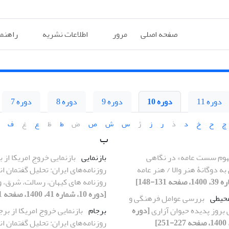
صفحه اصلی
مرور
اطلاعات نشریه
راهنم
دوره 11
دوره 10
دوره 9
دوره 8
دوره 7
چ
ح
خ
د
ذ
ر
ز
ژ
س
ش
ص
ض
ط
ظ
ع
غ
ف
ب
هوم سست عامه» در نگاهی
بازنمایی
بازنمایی خروج امریکا از ب
ه دوگانۀ هنر والا / هنر عامه
روزنامه‌های ایران: تحلیل گفتمان ان
روزنامه های کیهان، رسالت، شرق، و
[دوره 10، شماره 41، 1400، صفحه 11-46]
حیطی
بررسی عوامل فرهنگی و
بروز پدیده حیوان آزاری
[دوره
برجام
بازنمایی خروج امریکا از برج
روزنامه‌های ایران: تحلیل گفتمان ان