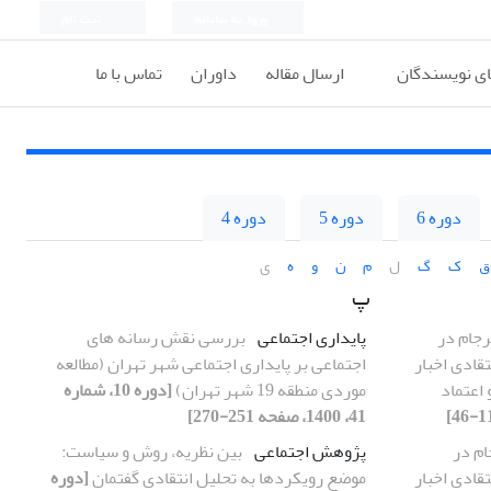
ورود به سامانه
ثبت نام
ای نویسندگان
ارسال مقاله
داوران
تماس با ما
دوره 6
دوره 5
دوره 4
ق
ک
گ
ل
م
ن
و
ه
ی
پ
رجام در
پایداری اجتماعی
بررسی نقش رسانه های
تقادی اخبار
اجتماعی بر پایداری اجتماعی شهر تهران (مطالعه
 اعتماد
موردی منطقه 19 شهر تهران)
[دوره 10، شماره
41، 1400، صفحه 251-270]
ام در
پژوهش اجتماعی
بین نظریه، روش و سیاست:
تقادی اخبار
موضع رویکردها به تحلیل انتقادی گفتمان
[دوره