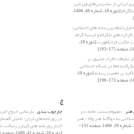
ی ایرانی از سلبریتی‌های ورزشی
تاگرام
[دوره 10، شماره 40، 1400،
حلیل انتقادی رسانه های اجتماعی:
کارکردهای تلگرام و اینستا گرام
یات مکتب فرانکفورت
[دوره 10،
ثر تبلیغات افراد مشهور بر
ل‌کننده‌ها در شبکه اجتماعی
 تأکید بر اهمیت رسانه
[دوره 10،
چ
هنر
«مفهوم سست عامه» در
چارچوب بندی
بازنمایی خروج امریک
ناختی به دوگانۀ هنر والا / هنر
در روزنامه‌های ایران: تحلیل گفتمان
[دوره 10، شماره 39، 1400، صفحه 131-
اخبار روزنامه های کیهان، رسالت، ش
[دوره 10، شماره 41، 1400، صفحه 11-46]