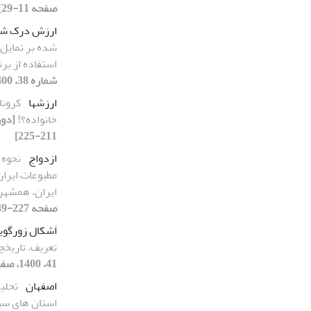
صفحه 11-29]
ارزش درک ش
شده بر تمایل 
استفاده از بر
شماره 38، 1400، صفحه 71-90]
ارزشها
کرونا
خانواده‌؟!
211-225]
ازدواج
نحوه 
مطبوعات ایران
ایران، همشه
صفحه 227-249]
اَشکال زورگوی
تعریف، تاریخچ
41، 1400، صفحه 149-172]
اصفهان
تحلی
استان های سی