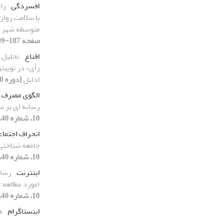
افسردگی
را
با سلامت روان
متوسطه شهر 
صفحه 187-209]
اقناع
تحلیل س
رأی» در توییت
ادانل
[دوره 10، شماره 39، 1400، صفحه 1-44]
الگوی مصرف
رسانه ای بر س
10، شماره 40، 1400، صفحه 117-153]
انحراف اجتما
جامعه شناختی 
10، شماره 40، 1400، صفحه 227-251]
اینترنت
رسان
(مورد مطالعه:
10، شماره 40، 1400، صفحه 91-116]
اینستاگرام
ه