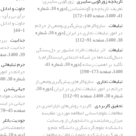
تاریخچه زورگویی سایبری
زورگویی سایبری:
تعریف، تاریخچه و گونه‌شناسی
[دوره 10، شماره
جاوت و ادانل
41، 1400، صفحه 149-172]
«رأی بی رأی» 
جاوت و ادانل
تبلیغات
سازوکارهای پیش‌گیری وضعی از جرائم
1-44]
در امور تبلیغات تجاری در ایران
[دوره 10، شماره
38، 1400، صفحه 91-112]
جذابیت
بررس
جذابیت خدمت
تبلیغات
اثر تبلیغات افراد مشهور بر دل‌بستگی
39، 1400، صفحه 103-130]
دنبال‌کننده‌ها در شبکه اجتماعی اینستاگرام با
تأکید بر اهمیت رسانه
[دوره 10، شماره 41،
جرم تبلیغاتی
1400، صفحه 173-198]
جرائم در امور
شماره 38، 1400، صفحه 91-112]
تبلیغات تجاری
سازوکارهای پیش‌گیری وضعی از
جرائم در امور تبلیغات تجاری در ایران
[دوره 10،
جهانی‌شدن
ه
شماره 38، 1400، صفحه 91-112]
صفحات هوادار
جهانی در اینس
تحقیق کاربردی
کاربرد روش‌های ناپارامتری در
صفحه 45-70]
مطالعات علوم انسانی (مطالعه موردی: مقایسه
میزان رضایتمندی دانشجویان از وب‌سایت
جودیت باتلر
دانشکده علوم گردشگری دانشگاه علم و
جامعه‌شناختی ب
فرهنگ و دانشکده علوم ارتباطات و مطالعات
[دوره 10، شماره 39، 1400، صفحه 131-148]