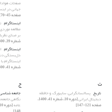
صفحات هوادار
جهانی در اینس
صفحه 45-70]
اینستاگرام
ت
مطالعه موردی 
بر مبنای نظر
شماره 39، 1400، صفحه 175-193]
اینستاگرام
ا
دل‌بستگی دنبا
اینستاگرام با
شماره 41، 1400، صفحه 173-198]
ت
ج
تاریخ
پساانسانگرایی، سایبورگ، و حافظه
جامعه شناسی 
دیجیتال ایرانی
[دوره 10، شماره 41، 1400،
نگاهی جامعه‌ش
صفحه 121-147]
عامه
148]