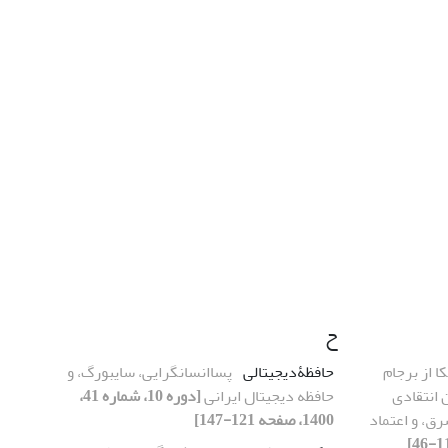
ح
ا از برجام
حافظۀدیجیتالی
پساانسانگرایی، سایبورگ، و
 انتقادی
حافظه دیجیتال ایرانی
[دوره 10، شماره 41،
رق، و اعتماد
1400، صفحه 121-147]