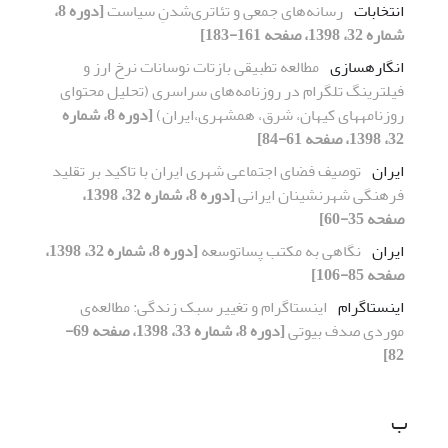
انتخابات
رسانه‌های جمعی و تئاتری‌شدنِ سیاست
[دوره 8،
شماره 32، 1398، صفحه 161-183]
انگاره‎سازی
مطالعه تطبیقی بازتات نوسانات نرخ ارز و
فیلترینگ تلگرام در روزنامه‌های سراسری (تحلیل محتوای
روزنامه‎های کیهان، شرق، همشهری،ایران)
[دوره 8، شماره
32، 1398، صفحه 61-84]
ایران
توصیف فضای اجتماعی شهری ایران با تاکید بر تقلید
فرهنگی شهرنشینان ایرانی
[دوره 8، شماره 32، 1398،
صفحه 35-60]
ایران
نگاهی به مکتب پساتوسعه
[دوره 8، شماره 32، 1398،
صفحه 85-106]
اینستاگرام
اینستاگرام و تغییر سبک زندگی: مطالعه‌ی
موردی صدف بیوتی
[دوره 8، شماره 33، 1398، صفحه 69-
82]
ب