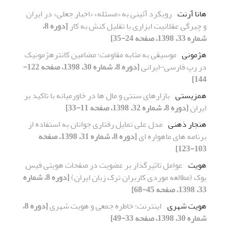
هانا آرنت
رویکرد آئینی به «مسئله» «اخبار جعلی» در ایران
و چیرگی عقلانیت ابزاری با تقلیل کنش به کار
[دوره 8،
شماره 33، 1398، صفحه 24-35]
هژمونی
موسیقی به مثابه مقاومت؛ مضامین کانترهژمونیک
در رپ فارسی-ایرانی
[دوره 8، شماره 30، 1398، صفحه 122-
144]
همزیستی
بازارهای سنتی و مال ها در خاورمیانه با تاکید بر
ایران
[دوره 8، شماره 32، 1398، صفحه 11-33]
هنجار ذهنی
مدل علی تمایل رفتاری جوانان به استفاده از
برنامه های ماهواره ای
[دوره 8، شماره 31، 1398، صفحه
103-123]
هویت
عوامل تاثیرگذار بر عضویت در صفحات هویتی فیس
بوک (مطالعه موردی کاربران ترک زبان ایران)
[دوره 8، شماره
33، 1398، صفحه 45-68]
هویت شهری
اینترنت؛ خاطره جمعی و هویت شهری
[دوره 8،
شماره 30، 1398، صفحه 33-49]