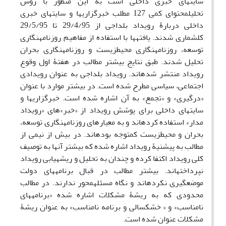
سایت‎های خبری داخلی است به این منظور با روش
تحلیل‎محتوای کمی 127 مطلب خبرگزاری‎ها و سایت‎های خبری
داخلی دربارۀ رویداد بلداجی از 29/4/95 تا 29/5/95
کل‎شماری شدند. یافته‎ها با استفاده از مفاهیم روزنامه‎نگاری
توسعه، روزنامه‎نگاری محیط‎زیست و روزنامه‎نگاری بحران
تحلیل شدند. طبق نتایج بیشتر مطالب در هفتۀ اول وقوع
رویداد منتشر شده‎اند. رویداد بلداجی به عنوان رویدادی
اجتماعی، سیاسی مطرح شده است. در بیشتر موارد با عنوان
«درگیری» و «تجمع» به آن اشاره شده است. خبرگزاری‎ها و
سایت‎های داخلی برای پوشش رویداد از «خبر»های «رویداد
مدار» استفاده کرده‎اند و به معیارهای روزنامه‎نگاری توسعه،
بحران و محیط‎زیست کم‎توجه بوده‎اند. در بیش از نیمی از
مطالب به پیشنیۀ رویداد اشاره شده که بیشتر آنها به توصیف
کلی رویداد اکتفا کرده‎ و چندان به تحلیل و ریشه‎یابی رویداد
نپرداخته‎اند. بیشتر مطالب در قبال برنامه‎های دولت
موضع‎گیری نکرده‎اند و نگاه مسئله‎محور ندارند. در مطالب
محدودی که به ریشۀ مشکلات اشاره‎ شده «برنامه‎های
نامناسب» و « خشکسالی و برنامه نامناسب» به عنوان ریشۀ
مشکلات عنوان شده است.