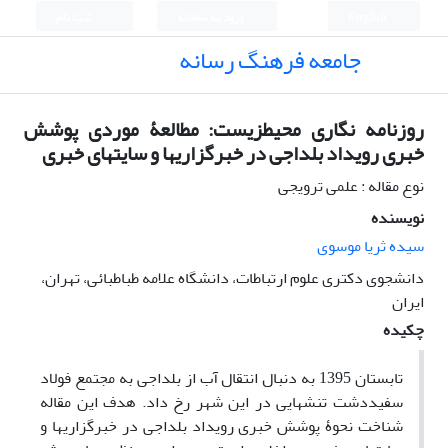
English
ورود به سامانه
ثبت نام
جامعه فرهنگ رسانه
روزنامه ‎نگاری محیط‎زیست: مطالعۀ موردی پوشش
خبری رویداد بلداجی در خبرگزاری‎ها و سایت‎های خبری
نوع مقاله : علمی ترویجی
نویسنده
سیده ثریا موسوی
دانشجوی دکتری علوم ارتباطات، دانشگاه علامه طباطبائی، تهران،
ایران
چکیده
تابستان 1395 به دنبال انتقال آب از بلداجی به مجتمع فولاد
سفید‎دشت تنش‎هایی در این شهر رخ داد. هدف این مقاله
شناخت نحوۀ پوشش خبری رویداد بلداجی در خبرگزاری‎ها و