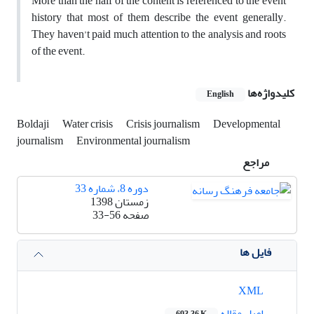
More than the half of the content is referenced to the event
history that most of them describe the event generally.
They haven’t paid much attention to the analysis and roots
of the event.
کلیدواژه‌ها
English
Boldaji
Water crisis
Crisis journalism
Developmental
journalism
Environmental journalism
مراجع
دوره 8، شماره 33
زمستان 1398
صفحه
33-56
فایل ها
XML
اصل مقاله