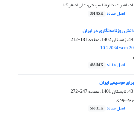
، امیر عبدالرضا سپنجی، علی اصغر کیا
اصل مقاله
301.85 K
نش روزنامه‌نگاری در ایران
181-212
10.22034/scm.20
اصل مقاله
488.54 K
برای موسیقی ایران
247-272
 نوسودی
اصل مقاله
563.31 K