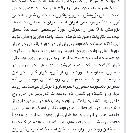
می‌تواند چالش‌هایی گسترده را به همراه داشته باشد که
آیندۀ هنرـ‌صنعت موسیقی را رقم می‌زنند. به همین دلیل
هدف اصلی پژوهش پیش‌رو، واکاوی پیامدهای شیوع پاندمی
کووید-19 بر موسیقی ایران است. برای دستیابی به هدف
پژوهش با 9 نفر از خبرگان حوزۀ موسیقی، مصاحبۀ عمیق
نیمه‌ساختاریافته صورت گرفته است. یافته‌های پژوهش مؤید
این نکته هستند که موسیقی ایران در دورۀ پاندمی در چهار
حوزۀ اصلی تولید، توزیع، آموزش و مصرف با تحولاتی شگرف
مواجه شده است و چشم‌اندازهای نوینی پیش روی موسیقی
قرار گرفته‌اند که باعث می‌شوند موسیقی در ایران در
مسیری متفاوت با دوره پیش از کرونا قرار گیرد. در این
شرایط، با توجه به عدم اجرای رویدادهای موسیقیایی که
پیش‌تر به‌صورت حضوری (غیرمجازی) برگزار می‌شدند، روند
مجازی و شبکه‌ای شدن که به‌صورت تدریجی در حال رخ
دادن بود، تشدید یافت. با توجه به اینکه در بهره‌برداری از
فضای مجازی برای فعالیت‌های موسیقایی، آهنگ همسانی بین
جامعه هنری ایران و مخاطبان‌شان وجود ندارد و معمولاً
مخاطبان بیشتر از ظرفیت‌های این فضا استفاده می‌کنند، با
ادامۀ این روند در درازمدت ممکن است ذائقۀ برخی کاربران