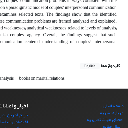
ing couples’ communication problems in ways consistent with the
 on a paradigmatic model of couples’ interpersonal communication
examines selected texts. The findings show that the identified
hese communication problems are framed, analyzed, and explained.
 weaknesses; analytical weaknesses related to levels of analysis;
nish couples’ agency. Overall, the findings suggest that such
munication-centered understanding of couples’ interpersonal
کلیدواژه‌ها
English
 analysis
books on marital relations
اخبار و اعلانا
صفحه اصلی
درباره نشریه
تاریخ آخرین به 
اعضای هیات تحریریه
ارسال مقاله