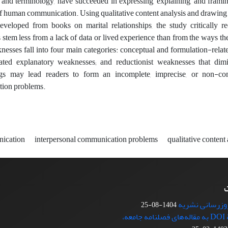
 and terminology, have succeeded in expressing, explaining, and fram
of human communication. Using qualitative content analysis and drawing
veloped from books on marital relationships, the study critically re
stem less from a lack of data or lived experience than from the ways t
esses fall into four main categories: conceptual and formulation-related
lated explanatory weaknesses; and reductionist weaknesses that dimi
gs may lead readers to form an incomplete, imprecise, or non-com
ion problems.
nication
interpersonal communication problems
qualitative content
ت
روزرسانی نشریه
1404-08-25
اختصاص شناسۀ DOI به مقاله‌های فصلنامه جامعه،