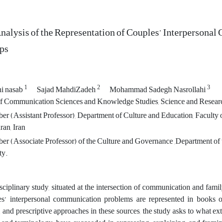
Analysis of the Representation of Couples’ Interperson
ps
1
2
3
hi nasab
Sajad MahdiZadeh
Mohammad Sadegh Nasrollahi
 Communication Sciences and Knowledge Studies, Science and Research 
r (Assistant Professor), Department of Culture and Education, Faculty 
ran, Iran
r (Associate Professor) of the Culture and Governance ,Department of 
ty.
isciplinary study, situated at the intersection of communication and fami
s’ interpersonal communication problems are represented in books on
, and prescriptive approaches in these sources, the study asks to what e