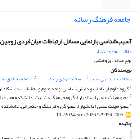
English
جامعه فرهنگ رسانه
آسیب‌شناسی بازنمایی مسائل ارتباطات میان‌فردی زوجین د
مقالات آماده انتشار
نوع مقاله : پژوهشی
نویسندگان
2
1
سجادت عبدالهی نسب
سجاد مهدی زاده
محمدصادق نصر
1
گروه علوم ارتباطات و دانش شناسی، واحد علوم و تحقیقات، دانشگاه آزا
2
عضو هیئت علمی (استادیار)، گروه فرهنگ و تربیت، دانشکده معارف اسلا
3
عضو هیئت علمی (دانشیار)، عضو گروه فرهنگ و حکمرانی، دانشکده معا
10.22034/scm.2026.579956.2005
چکیده
پژوهش حاضر یک مطالعه میان رشته ای از پیوند میان دانش علوم ارتبا