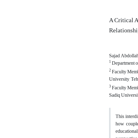
A Critical 
Relationshi
Sajad Abdolla
1
Department of
2
Faculty Membe
University, Teh
3
Faculty Membe
Sadiq Universi
This interd
how couple
educational