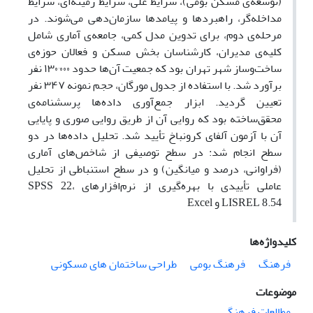
(توسعه‌ی مسکن بومی)، شرایط علّی، شرایط زمینه‌ای، شرایط
مداخله‌گر، راهبردها و پیامدها سازمان‌دهی می‌شوند. در
مرحله‌ی دوم، برای تدوین مدل کمی، جامعه‌ی آماری شامل
کلیه‌ی مدیران، کارشناسان بخش مسکن و فعالان حوزه‌ی
ساخت‌وساز شهر تهران بود که جمعیت آن‌ها حدود ۱۳۰٬۰۰۰ نفر
برآورد شد. با استفاده از جدول مورگان، حجم نمونه ۳۴۷ نفر
تعیین گردید. ابزار جمع‌آوری داده‌ها پرسشنامه‌ی
محقق‌ساخته بود که روایی آن از طریق روایی صوری و پایایی
آن با آزمون آلفای کرونباخ تأیید شد. تحلیل داده‌ها در دو
سطح انجام شد: در سطح توصیفی از شاخص‌های آماری
(فراوانی، درصد و میانگین) و در سطح استنباطی از تحلیل
عاملی تأییدی با بهره‌گیری از نرم‌افزارهای SPSS 22،
LISREL 8.54 و Excel
کلیدواژه‌ها
فرهنگ
فرهنگ بومی
طراحی ساختمان های مسکونی
موضوعات
مطالعات فرهنگی