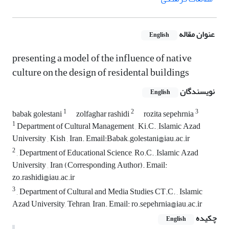
عنوان مقاله
English
presenting a model of the influence of native
culture on the design of residental buildings
نویسندگان
English
1
2
3
babak golestani
zolfaghar rashidi
rozita sepehrnia
1
Department of Cultural Management , Ki.C. ,Islamic Azad
University , Kish , Iran. Email:Babak.golestani@iau.ac.ir
2
, Department of Educational Science, Ro.C. ,Islamic Azad
University , Iran (Corresponding Author). Email:
zo.rashidi@iau.ac.ir
3
, Department of Cultural and Media Studies CT.C. , Islamic
Azad University, Tehran, Iran. Email: ro.sepehrnia@iau.ac.ir
چکیده
English