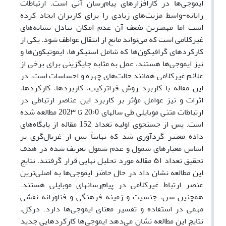
ایموجی‌ها در کارافزارهای پیام‌رسان آنی است. ارتباطات
رایانه-واسط مزیت‌های زیادی را برای کاربران ایجاد کرده
است اما مهمترین ضعف آن عدم امکان تبادل نشانه‌های
غیرکلامی است که می‌تواند مانع از انتقال عواطف شود. یکی از
کارکردهای گرافیکون‌ها که شامل استیکرها، ایموتیکون‌ها و
نیز ایموجی‌ها هستند، عمل به مثابه جایگزینی برای برخی از
علائم غیرکلامی همانند حالت‌های چهره و احساسات است. در
این مقاله با کاربرد روش فراترکیب، کاربردها، کارکردها،
اثرات و نیز عوامل مؤثر بر کاربرد این عناصر ارتباطی در
ارتباطات متنی موبایلی طی سالهای 20۰0 تا 202۳ مطالعه شده
است. پس از جستجوی اولیه تعداد 152 مقاله از پایگاه‌های
داده معتبر گردآوری شد که نهایتاً پس از غربال‌گری بر
اساس معیارهای شمول و عدم شمول تعریف شده در هدف
تحقیق تعداد ۵۱ مقاله مورد تحلیل نهایی قرار گرفتند. نتایج
این مطالعه نشان داد در حال حاضر ایموجی‌ها به اصلی‌ترین
عنصر ارتباط غیرکلامی در پیام‌رسانهای موبایلی هستند.
همچنین سن، جنسیت و زمینه فرهنگی و فناورانه نقشی
مهمی در استفاده و تفسیر معنای ایموجی‌ها دارد. درکل،
نتایج این مطالعه نشان می‌دهد ایموجی‌ها کارکردهایی جدید