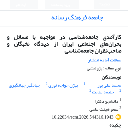
English
ورود به سامانه
ثبت نام
جامعه فرهنگ رسانه
کارآمدی جامعه‌شناسی در مواجهه با مسائل و
بحران‌های اجتماعی ایران از دیدگاه نخبگان و
صاحب‌نظران جامعه‌شناسی
مقالات آماده انتشار
نوع مقاله : پژوهشی
نویسندگان
2
1
محمد علی پور
بیژن خواجه نوری
جهانگیر جهانگیری
2
2
حلیمه عنایت
1
دانشجو دکترا
2
عضو هیئت علمی
10.22034/scm.2026.544316.1943
چکیده