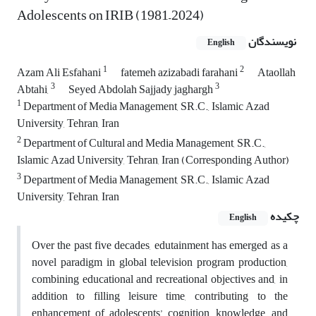
Adolescents on IRIB (1981–2024)
نویسندگان
English
1
2
Azam Ali Esfahani
fatemeh azizabadi farahani
Ataollah
3
3
Abtahi,
Seyed Abdolah Sajjady jaghargh
1
Department of Media Management, SR.C., Islamic Azad
University, Tehran, Iran
2
Department of Cultural and Media Management, SR.C.,
Islamic Azad University, Tehran, Iran (Corresponding Author)
3
Department of Media Management, SR.C., Islamic Azad
University, Tehran, Iran
چکیده
English
Over the past five decades, edutainment has emerged as a
novel paradigm in global television program production,
combining educational and recreational objectives and, in
addition to filling leisure time, contributing to the
enhancement of adolescents’ cognition, knowledge, and