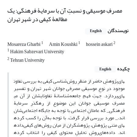
مصرفِ موسیقی و نسبتِ آن با سرمایۀ فرهنگی: یک
مطالعۀ کیفی در شهر تهران
نویسندگان
English
1
1
2
Mosareza Gharbi
Amin Koushki
hossein askari
1
Hakim Sabzevari University
2
Tehran University
چکیده
English
پژوهشِ حاضر از منظرِ روش‌شناسی کیفی به بررسی تفاوت‎های
موجود در نوعِ موسیقی مصرفی جوانان شهر تهران و تفسیر
ایشان از آن می‎پردازد. جهتِ فهمِ جامعه‌شناسانۀ تفاوت‎های
مصرفِ موسیقی جوانان این موضوع از رهگذرِ سرمایۀ
فرهنگی_ که عاملانِ اجتماعی با توجه به جایگاه اجتماعی‌شان
آن را کسب کرده‎اند،_ مورد بررسی قرار گرفت. با توجه به
داده‎های متنی پژوهش، پژوهشگران از میان روش‌های کیفی
روشِ تحلیلِ محتوای کیفی را انتخاب کرده‎اند. داده‌های