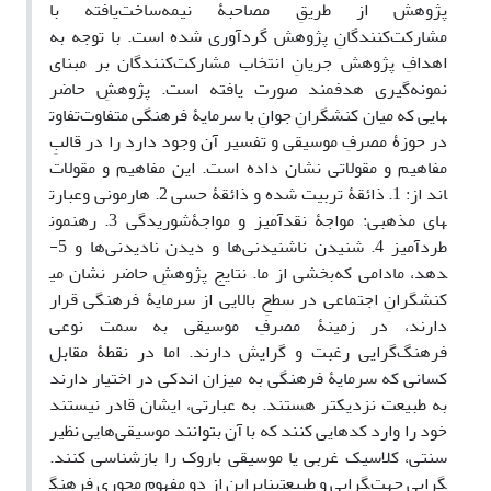
پژوهش از طریقِ مصاحبۀ نیمه‌ساخت‌یافته با
مشارکت‌کنندگانِ پژوهش گردآوری شده است. با توجه به
اهدافِ پژوهش جریانِ انتخاب مشارکت‌کنندگان بر مبنای
نمونه‌گیری هدفمند صورت یافته است. پژوهشِ حاضر
تفاوت‎هایی که میان کنشگرانِ جوانِ با سرمایۀ فرهنگی متفاوت
در حوزۀ مصرفِ موسیقی و تفسیر آن وجود دارد را در قالبِ
مفاهیم و مقولاتی نشان داده است. این مفاهیم و مقولات
عبارت‎اند از: 1. ذائقۀ تربیت شده و ذائقۀ حسی 2. هارمونی و
شوریدگی 3. رهنمون‎های مذهبی: مواجۀ نقدآمیز و مواجۀ
طردآمیز 4. شنیدن ناشنیدنی‌ها و دیدن نادیدنی‌ها و 5-
بخشی از ما. نتایج پژوهشِ حاضر نشان می‎دهد، مادامی که
کنشگرانِ اجتماعی در سطحِ بالایی از سرمایۀ فرهنگی قرار
دارند، در زمینۀ مصرفِ موسیقی به سمت نوعی
فرهنگ‌گرایی رغبت و گرایش دارند. اما در نقطۀ مقابل
کسانی که سرمایۀ فرهنگی به میزان اندکی در اختیار دارند
به طبیعت نزدیکتر هستند. به عبارتی، ایشان قادر نیستند
خود را وارد کدهایی کنند که با آن بتوانند موسیقی‌هایی نظیر
سنتی، کلاسیک غربی یا موسیقی باروک را بازشناسی کنند.
بنابراین از دو مفهومِ محوری فرهنگ‎گرایی و طبیعت‎گرایی جهت