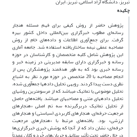
تبریز، دانشگاه آزاد اسلامی، تبریز، ایران
چکیده
پژوهش حاضر از روش کیفی برای فهم مسئله هنجار
رسانه‌ای مطلوب خبرگزاری بین‌المللی داخل کشور بهره
گرفت. برای جمع‌آوری اطلاعات و داده‌های خام از روش
مصاحبه عمقی نیمه ساختاریافته استفاده شد. جامعه آماری
این پژوهش شامل کلیه متخصصان و کارشناسان در حوزه
رسانه و خبرگزاری دارای سابقه مدیریتی در زمینه خبر و
رسانه خبری بود که به طور هدفمند پژوهشگران پس از
انجام مصاحبه با 20 متخصص در حوزه مورد نظر به اشباع
نظری دست پیدا کردند. رویهی تحلیل دادهها جمعآوری شده،
تحلیل موضوعی یا تماتیک میباشد که از مرسومترین روشهای
تحلیل دادههای متنی و مصاحبهای میباشد. یافته‌های حاصل
از تحلیل تماتیک دربرگیرنده سه تم اصلی «هنجارهای
مرجعیت حرفه‌ای، هنجارهای کاربردی (سیاستی) و هنجارهای
ارزشی» بود. یافته‌های مرتبط با «هنجارهای مرجعیت
حرفه‌ای» نشان داد که از آنجا که پوشش‌ خبری خبرگزاری‌ها
در حال حاضر تحت تأثیر سلایق و جریان‌های خُرد و کلان عمدتاً