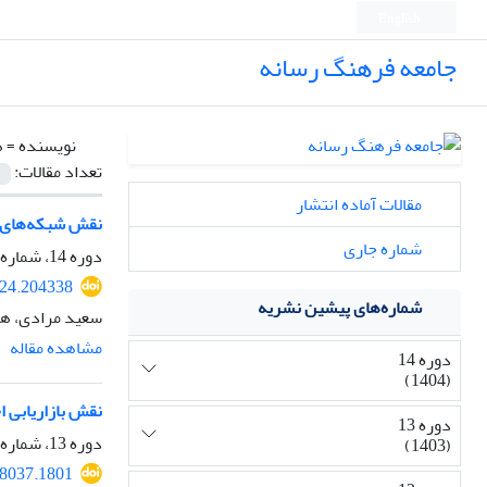
English
جامعه فرهنگ رسانه
نویسنده =
ه
تعداد مقالات:
مقالات آماده انتشار
نقش شبکه‌های مو
شماره جاری
دوره 14، شماره 56، پاییز 1404، صفحه
24.204338
شماره‌های پیشین نشریه
سعید مرادی، ها
مشاهده مقاله
دوره 14
(1404)
نقش بازاریابی ا
دوره 13
دوره 13، شماره 53، زمستان 1403، صفحه
(1403)
8037.1801