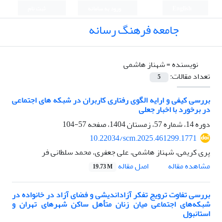
English
ورود به سامانه
ثبت نام
جامعه فرهنگ رسانه
نویسنده =
شهناز هاشمی
تعداد مقالات:
5
بررسی کیفی و ارایه الگوی رفتاری کاربران در شبکه های اجتماعی
در برخورد با اخبار جعلی
دوره 14، شماره 57، زمستان 1404، صفحه
57-104
10.22034/scm.2025.461299.1771
پری کریمی، شهناز هاشمی، علی جعفری، محمد سلطانی فر
اصل مقاله
مشاهده مقاله
19.73 M
بررسی تفاوت ترویج تفکر آزاداندیشی و فضای آزاد در خانواده در
شبکه‌های اجتماعی میان زنان متأهل ساکن شهرهای تهران و
استانبول