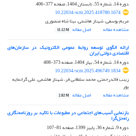
دوره 14، شماره 55، تابستان 1404، صفحه
377-406
10.22034/scm.2025.418780.1674
مریم یوسفی، شهناز هاشمی، بیتا شاه منصوری
اصل مقاله
مشاهده مقاله
11.12 M
ارائه الگوی توسعه روابط عمومی الکترونیک در سازمان‌های
اقتصادی دولتی ایران
دوره 14، شماره 54، بهار 1404، صفحه
373-408
10.22034/scm.2025.496749.1834
زینب قائدرحمتی، محمد سلطانی فر، شهناز هاشمی، علی گرانمایه
پور
اصل مقاله
مشاهده مقاله
2.82 M
بازنمایی آسیب‌های اجتماعی در مطبوعات با تاکید بر روزنامه‌نگاری
راه‌حل‌گرا
دوره 9، شماره 36، پاییز 1399، صفحه
81-107
معصومه کریمی، مهدی فرقانی، شهناز هاشمی