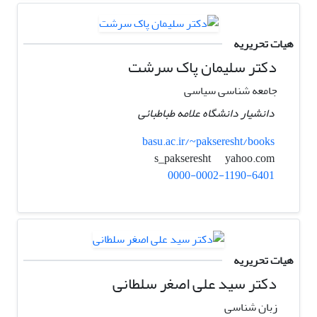
هیات تحریریه
دکتر سلیمان پاک سرشت
جامعه شناسی سیاسی
دانشیار دانشگاه علامه طباطبائی
basu.ac.ir/~pakseresht/books
yahoo.com
s_pakseresht
0000-0002-1190-6401
هیات تحریریه
دکتر سید علی اصغر سلطانی
زبان شناسی