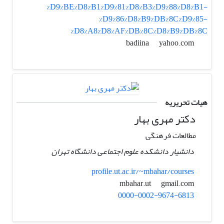
%D9%BE%D8%B1%D9%81%D8%B3%D9%88%D8%B1-
%D9%86%D8%B9%DB%8C%D9%85-
%D8%A8%D8%AF%DB%8C%D8%B9%DB%8C
yahoo.com
badiina
هیات تحریریه
دکتر مهری بهار
مطالعات فرهنگی
دانشیار دانشکده علوم اجتماعی دانشگاه تهران
profile.ut.ac.ir/~mbahar/courses
gmail.com
mbahar.ut
0000-0002-9674-6813