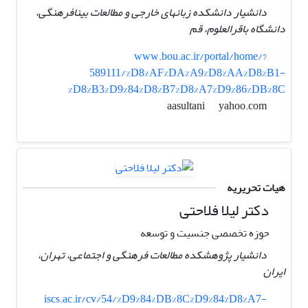
دانشیار دانشکده زبانهای خارجی و مطالعات بینافرهنگی،
دانشگاه باقرالعلوم، قم
www.bou.ac.ir/portal/home/?
589111/%D8%AF%DA%A9%D8%AA%D8%B1-
%D8%B3%D9%84%D8%B7%D8%A7%D9%86%DB%8C
yahoo.com
aasultani
هیات تحریریه
دکتر لیلا فلاحتی
حوزه تخصصی جنسیت و توسعه
دانشیار پژوهشکده مطالعات فرهنگی و اجتماعی، تهران،
ایران
iscs.ac.ir/cv/54/%D9%84%DB%8C%D9%84%D8%A7-