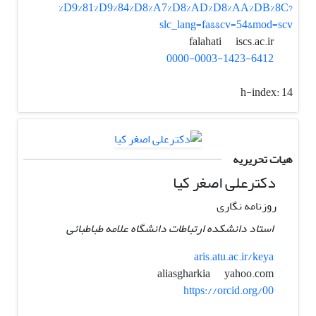
%D9%81%D9%84%D8%A7%D8%AD%D8%AA%DB%8C?
slc_lang=fa&&cv=54&mod=scv
iscs.ac.ir
falahati
0000-0003-1423-6412
h-index:
14
هیات تحریریه
دکترعلی اصغر کیا
روزنامه نگاری
استاد دانشکده ارتباطات دانشگاه علامه طباطبائی
aris.atu.ac.ir/keya
yahoo.com
aliasgharkia
https://orcid.org/00