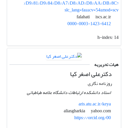
%D9%81%D9%84%D8%A7%D8%AD%D8%AA%DB%8C?
slc_lang=fa&&cv=54&mod=scv
iscs.ac.ir
falahati
0000-0003-1423-6412
h-index:
14
هیات تحریریه
دکترعلی اصغر کیا
روزنامه نگاری
استاد دانشکده ارتباطات دانشگاه علامه طباطبائی
aris.atu.ac.ir/keya
yahoo.com
aliasgharkia
https://orcid.org/00