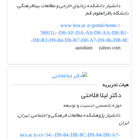
دانشیار دانشکده زبانهای خارجی و مطالعات بینافرهنگی،
دانشگاه باقرالعلوم، قم
www.bou.ac.ir/portal/home/?
589111/%D8%AF%DA%A9%D8%AA%D8%B1-
%D8%B3%D9%84%D8%B7%D8%A7%D9%86%DB%8C
yahoo.com
aasultani
هیات تحریریه
دکتر لیلا فلاحتی
حوزه تخصصی جنسیت و توسعه
دانشیار پژوهشکده مطالعات فرهنگی و اجتماعی، تهران،
ایران
iscs.ac.ir/cv/54/%D9%84%DB%8C%D9%84%D8%A7-