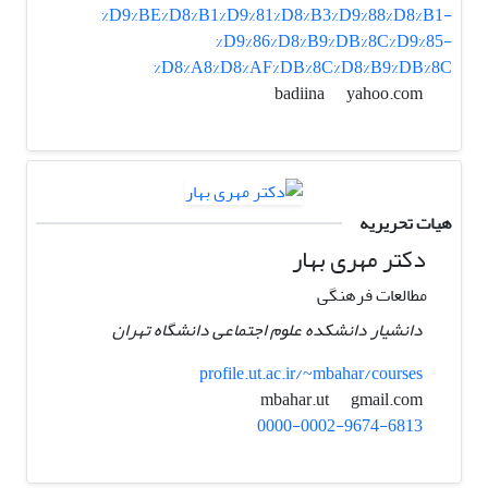
%D9%BE%D8%B1%D9%81%D8%B3%D9%88%D8%B1-
%D9%86%D8%B9%DB%8C%D9%85-
%D8%A8%D8%AF%DB%8C%D8%B9%DB%8C
yahoo.com
badiina
هیات تحریریه
دکتر مهری بهار
مطالعات فرهنگی
دانشیار دانشکده علوم اجتماعی دانشگاه تهران
profile.ut.ac.ir/~mbahar/courses
gmail.com
mbahar.ut
0000-0002-9674-6813