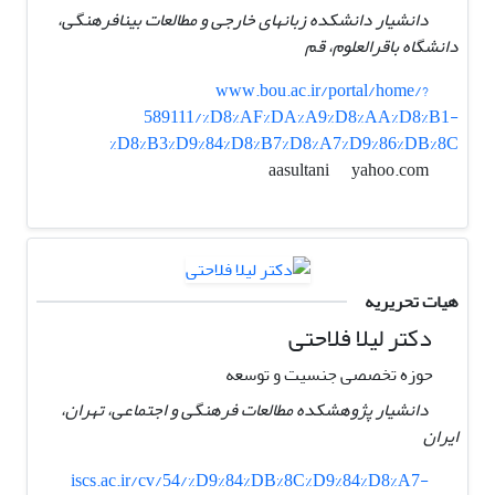
دانشیار دانشکده زبانهای خارجی و مطالعات بینافرهنگی،
دانشگاه باقرالعلوم، قم
www.bou.ac.ir/portal/home/?
589111/%D8%AF%DA%A9%D8%AA%D8%B1-
%D8%B3%D9%84%D8%B7%D8%A7%D9%86%DB%8C
yahoo.com
aasultani
هیات تحریریه
دکتر لیلا فلاحتی
حوزه تخصصی جنسیت و توسعه
دانشیار پژوهشکده مطالعات فرهنگی و اجتماعی، تهران،
ایران
iscs.ac.ir/cv/54/%D9%84%DB%8C%D9%84%D8%A7-