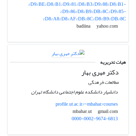
%D9%BE%D8%B1%D9%81%D8%B3%D9%88%D8%B1-
%D9%86%D8%B9%DB%8C%D9%85-
%D8%A8%D8%AF%DB%8C%D8%B9%DB%8C
yahoo.com
badiina
هیات تحریریه
دکتر مهری بهار
مطالعات فرهنگی
دانشیار دانشکده علوم اجتماعی دانشگاه تهران
profile.ut.ac.ir/~mbahar/courses
gmail.com
mbahar.ut
0000-0002-9674-6813