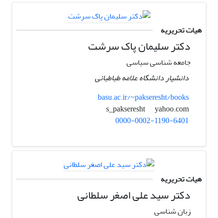
هیات تحریریه
دکتر سلیمان پاک سرشت
جامعه شناسی سیاسی
دانشیار دانشگاه علامه طباطبائی
basu.ac.ir/~pakseresht/books
yahoo.com
s_pakseresht
0000-0002-1190-6401
هیات تحریریه
دکتر سید علی اصغر سلطانی
زبان شناسی