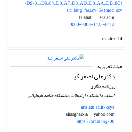
%D9%81%D9%84%D8%A7%D8%AD%D8%AA%DB%8C?
slc_lang=fa&&cv=54&mod=scv
iscs.ac.ir
falahati
0000-0003-1423-6412
h-index:
14
هیات تحریریه
دکترعلی اصغر کیا
روزنامه نگاری
استاد دانشکده ارتباطات دانشگاه علامه طباطبائی
aris.atu.ac.ir/keya
yahoo.com
aliasgharkia
https://orcid.org/00