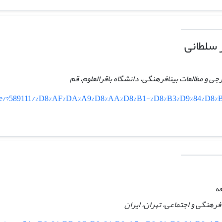
 سلطانی
جی و مطالعات بینافرهنگی، دانشگاه باقرالعلوم، قم
/home/?589111/%D8%AF%DA%A9%D8%AA%D8%B1-%D8%B3%D9%84%D8
ه
رهنگی و اجتماعی، تهران، ایران