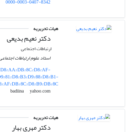
0000-0003-0407-8342
هیات تحریریه
دکتر نعیم بدیعی
ارتباطات اجتماعی
استاد علوم ارتباطات اجتماعی
%A7%D8%AA%DB%8C%D8%AF-
9%81%D8%B3%D9%88%D8%B1-
D8%AF%DB%8C%D8%B9%DB%8C
yahoo.com
badiina
هیات تحریریه
دکتر مهری بهار