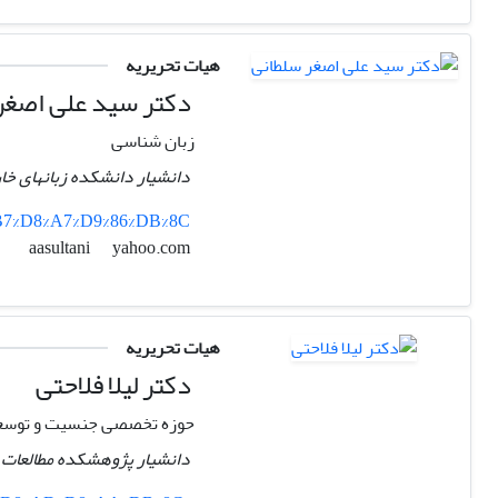
هیات تحریریه
دکتر سید علی اصغر
زبان شناسی
دانشیار دانشکده زبانهای خار
%B7%D8%A7%D9%86%DB%8C
yahoo.com
aasultani
هیات تحریریه
دکتر لیلا فلاحتی
حوزه تخصصی جنسیت و توسع
دانشیار پژوهشکده مطالعات ف