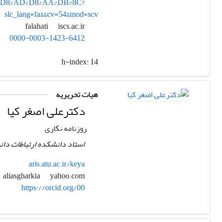
A7%D8%AD%D8%AA%DB%8C?
slc_lang=fa&&cv=54&mod=scv
iscs.ac.ir
falahati
0000-0003-1423-6412
h-index:
14
هیات تحریریه
دکترعلی اصغر کیا
روزنامه نگاری
استاد دانشکده ارتباطات دانش
aris.atu.ac.ir/keya
yahoo.com
aliasgharkia
https://orcid.org/00