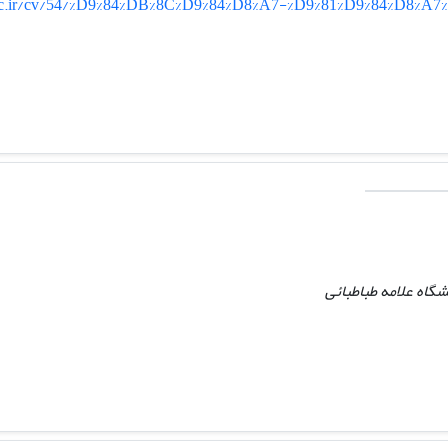
.ac.ir/cv/54/%D9%84%DB%8C%D9%84%D8%A7-%D9%81%D9%84%D8%
گاه علامه طباطبائی