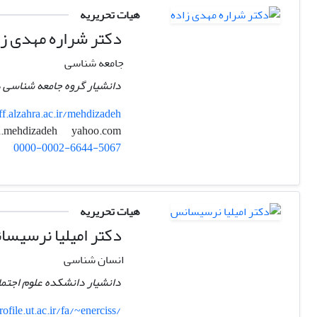
هیات تحریریه
دکتر شراره مهدی زا
جامعه شناسی
دانشیار گروه جامعه شناسی دا
ff.alzahra.ac.ir/mehdizadeh
yahoo.com
sh.mehdizadeh
0000-0002-6644-5067
هیات تحریریه
دکتر امیلیا نرسیس
انسان شناسی
دانشیار دانشکده علوم اجتما
rofile.ut.ac.ir/fa/~enerciss/