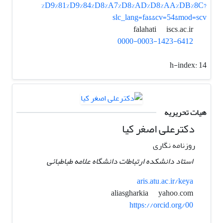
%D9%81%D9%84%D8%A7%D8%AD%D8%AA%DB%8C?
slc_lang=fa&&cv=54&mod=scv
iscs.ac.ir
falahati
0000-0003-1423-6412
h-index:
14
هیات تحریریه
دکترعلی اصغر کیا
روزنامه نگاری
استاد دانشکده ارتباطات دانشگاه علامه طباطبائی
aris.atu.ac.ir/keya
yahoo.com
aliasgharkia
https://orcid.org/00