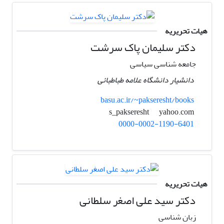
هیات تحریریه
دکتر سلیمان پاک سرشت
جامعه شناسی سیاسی
دانشیار دانشگاه علامه طباطبائی
basu.ac.ir/~pakseresht/books
yahoo.com
s_pakseresht
0000-0002-1190-6401
هیات تحریریه
دکتر سید علی اصغر سلطانی
زبان شناسی