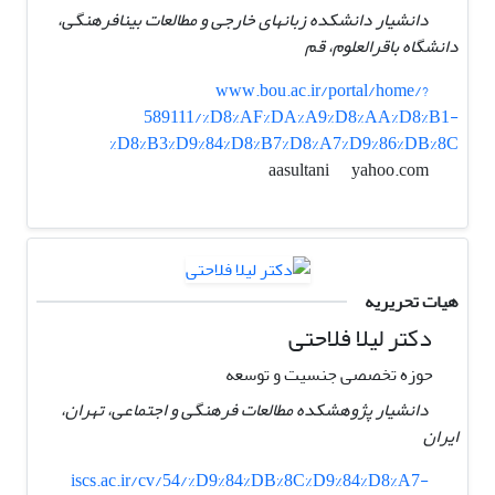
دانشیار دانشکده زبانهای خارجی و مطالعات بینافرهنگی،
دانشگاه باقرالعلوم، قم
www.bou.ac.ir/portal/home/?
589111/%D8%AF%DA%A9%D8%AA%D8%B1-
%D8%B3%D9%84%D8%B7%D8%A7%D9%86%DB%8C
yahoo.com
aasultani
هیات تحریریه
دکتر لیلا فلاحتی
حوزه تخصصی جنسیت و توسعه
دانشیار پژوهشکده مطالعات فرهنگی و اجتماعی، تهران،
ایران
iscs.ac.ir/cv/54/%D9%84%DB%8C%D9%84%D8%A7-