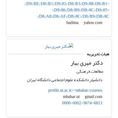
%D9%BE%D8%B1%D9%81%D8%B3%D9%88%D8%B1-
%D9%86%D8%B9%DB%8C%D9%85-
%D8%A8%D8%AF%DB%8C%D8%B9%DB%8C
yahoo.com
badiina
هیات تحریریه
دکتر مهری بهار
مطالعات فرهنگی
دانشیار دانشکده علوم اجتماعی دانشگاه تهران
profile.ut.ac.ir/~mbahar/courses
gmail.com
mbahar.ut
0000-0002-9674-6813