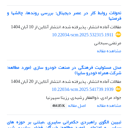
تحولات روابط کار در عصر دیجیتال: بررسی روندها، چالشها و
فرصتها
مقالات آماده انتشار، پذیرفته شده، انتشار آنلاین از
10 آبان 1404
10.22034/scm.2025.532315.1911
مرتضی سبحانی
مشاهده مقاله
مدل مسئولیت فرهنگی در صنعت خودرو سازی (مورد مطالعه:
شرکت همراه خودرو سایپا)
مقالات آماده انتشار، پذیرفته شده، انتشار آنلاین از
20 آبان 1404
10.22034/scm.2025.541739.1939
جواد مرادی، ذوالفقار رشیدی، رزیتا سپهرنیا
اصل مقاله
مشاهده مقاله
464.85 K
تبیین الگوی راهبردی حکمرانی سایبری ،مبتنی بر حوزه های
سیاسی و اجتماعی (مورد مطالعه: خبرگان فضای سایبری شهر