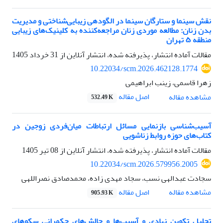
نقش سینما و ستارگان سینما در الگودهی زیبایی‌شناختی و مدیریت
بدن زنان: مطالعه موردی زنان مراجعه‌کننده به کلینیک‌های زیبایی
منطقه ۵ تهران
مقالات آماده انتشار، پذیرفته شده، انتشار آنلاین از
31 خرداد 1405
10.22034/scm.2026.462128.1774
زهرا قاسمی، زینب ابراهیمی
اصل مقاله
مشاهده مقاله
532.49 K
آسیب‌شناسی بازنمایی مسائل ارتباطات میان‌فردی زوجین در
کتاب‌های حوزه روابط زناشویی
مقالات آماده انتشار، پذیرفته شده، انتشار آنلاین از
08 تیر 1405
10.22034/scm.2026.579956.2005
سجادت عبدالهی نسب، سجاد مهدی زاده، محمدصادق نصراللهی
اصل مقاله
مشاهده مقاله
905.93 K
تحلیل تکوین نهادی و آسیب‌ها و چالش‌های حکمرانی سکوهای