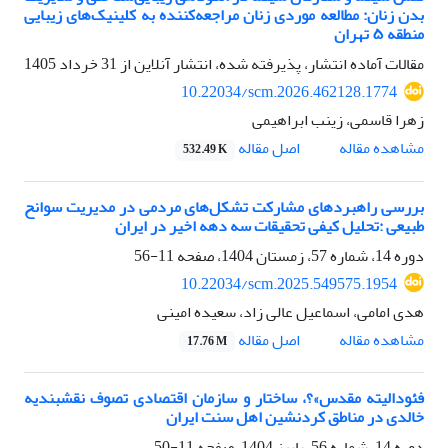
بدن زنان: مطالعه موردی زنان مراجعه‌کننده به کلینیک‌های زیبایی
منطقه ۵ تهران
مقالات آماده انتشار، پذیرفته شده، انتشار آنلاین از
31 خرداد 1405
10.22034/scm.2026.462128.1774
زهرا قاسمی، زینب ابراهیمی
اصل مقاله
مشاهده مقاله
532.49 K
بررسی راهبردهای مشارکت تشکل‌های مردمی در مدیریت سوانح
طبیعی :تحلیل کیفی تحقیقات سه دهه اخیر در ایران
دوره 14، شماره 57، زمستان 1404، صفحه
11-56
10.22034/scm.2025.549575.1954
هدی امامی، اسماعیل عالی زاد، سعیده امینی
اصل مقاله
مشاهده مقاله
17.76 M
فئودالیته مقدس»؟، ساختار و سازمان اقتصادی تصوف نقشبندیه
خالدی در مناطق کردنشین اهل سنت ایران
دوره 14، شماره 56، پاییز 1404، صفحه
11-50