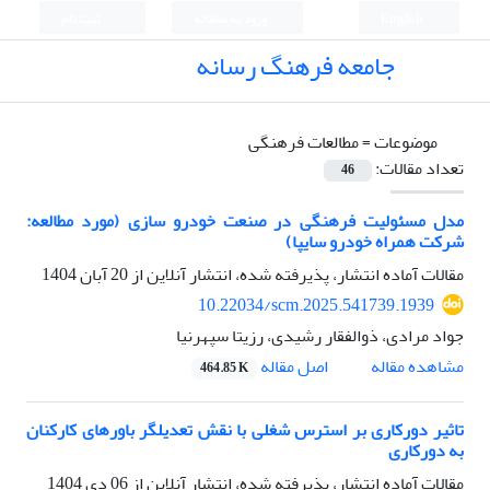
English
ورود به سامانه
ثبت نام
جامعه فرهنگ رسانه
موضوعات =
مطالعات فرهنگی
تعداد مقالات:
46
مدل مسئولیت فرهنگی در صنعت خودرو سازی (مورد مطالعه:
شرکت همراه خودرو سایپا)
مقالات آماده انتشار، پذیرفته شده، انتشار آنلاین از
20 آبان 1404
10.22034/scm.2025.541739.1939
جواد مرادی، ذوالفقار رشیدی، رزیتا سپهرنیا
اصل مقاله
مشاهده مقاله
464.85 K
تاثیر دورکاری بر استرس شغلی با نقش تعدیلگر باورهای کارکنان
به دورکاری
مقالات آماده انتشار، پذیرفته شده، انتشار آنلاین از
06 دی 1404