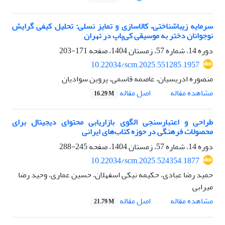
سرمایه زیباشناختی، کالاسازی و تمایز نسلی: تحلیل کیفی گرایش
نوجوانان دختر به موسیقی کی‌پاپ در تهران
دوره 14، شماره 57، زمستان 1404، صفحه
171-203
10.22034/scm.2025.551285.1957
منصوره ادریسیان، عاصمه قاسمی، پروین سوادیان
اصل مقاله
مشاهده مقاله
16.29 M
طراحی و اعتبارسنجی الگوی بازاریابی محتوای دیجیتال برای
محصولات فرهنگی در حوزه کتاب‌های ایرانی
دوره 14، شماره 57، زمستان 1404، صفحه
245-288
10.22034/scm.2025.524354.1877
حمید رضا عبادی، حکیمه نیکی اسفهلان، حسین عماری، وحید رضا
میرابی
اصل مقاله
مشاهده مقاله
21.79 M