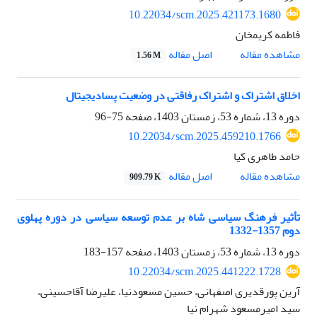
10.22034/scm.2025.421173.1680
فاطمه کریمخان
اصل مقاله
مشاهده مقاله
1.56 M
اخلاق اشتراک و اشتراک رفاقتی در وضعیت پسادیجیتال
دوره 13، شماره 53، زمستان 1403، صفحه
75-96
10.22034/scm.2025.459210.1766
حامد طاهری کیا
اصل مقاله
مشاهده مقاله
909.79 K
تأثیر فرهنگ سیاسی شاه بر عدم توسعه سیاسی در دوره پهلوی
دوم 1357-1332
دوره 13، شماره 53، زمستان 1403، صفحه
157-183
10.22034/scm.2025.441222.1728
آرین پورقدیری اصفهانی، حسین مسعودنیا، علیرضا آقاحسینی،
سید امیرمسعود شهرام نیا