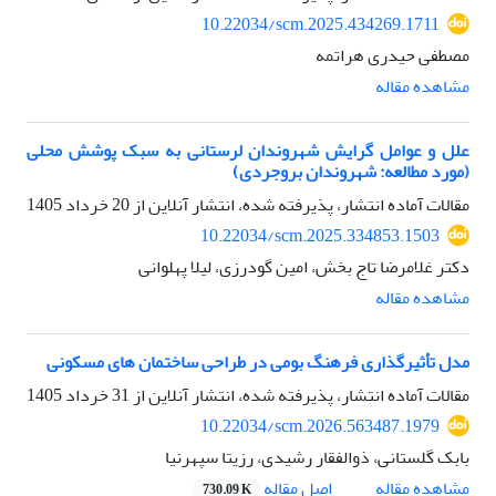
10.22034/scm.2025.434269.1711
مصطفی حیدری هراتمه
مشاهده مقاله
علل و عوامل گرایش شهروندان لرستانی به سبک پوشش محلی
(مورد مطالعه: شهروندان بروجردی)
مقالات آماده انتشار، پذیرفته شده، انتشار آنلاین از
20 خرداد 1405
10.22034/scm.2025.334853.1503
دکتر غلامرضا تاج بخش، امین گودرزی، لیلا پهلوانی
مشاهده مقاله
مدل تأثیرگذاری فرهنگ بومی در طراحی ساختمان های مسکونی
مقالات آماده انتشار، پذیرفته شده، انتشار آنلاین از
31 خرداد 1405
10.22034/scm.2026.563487.1979
بابک گلستانی، ذوالفقار رشیدی، رزیتا سپهرنیا
اصل مقاله
مشاهده مقاله
730.09 K