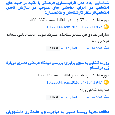
شناسایی ابعاد مدل ظرفیت‌سازی فرهنگی با تاکید بر جنبه های
اجتماعی در اجرای خط‌مشی های عمومی در سازمان تامین
اجتماعی(از منظر کارشناسان و متخصصان)
دوره 14، شماره 57، زمستان 1404، صفحه
367-406
10.22034/scm.2025.507239.1852
ساراناز قبادی فر، سنجر سلاجقه، علیرضا پیوند، حجت بابایی، سمانه
مهدی زاده
اصل مقاله
مشاهده مقاله
16.15 M
روزنه گشایی به سوی برابری: بررسی دیدگاه مرتضی مطهری دربارۀ
زن در اسلام
دوره 14، شماره 56، پاییز 1404، صفحه
97-135
10.22034/scm.2026.547134.1947
صدیقه شکوری راد
اصل مقاله
مشاهده مقاله
19.06 M
مطالعه تجربۀ زیستۀ منتهی به مهاجرت و یا ماندگاری دانشجویان