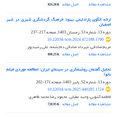
اصل مقاله
مشاهده مقاله
824.28 K
ارائه الگوی پارادایمی بهبود فرهنگ گردشگری شهری در شهر
اصفهان
دوره 13، شماره 53، زمستان 1403، صفحه
217-237
10.22034/scm.2024.472188.1790
مریم صادقی، مهرداد صادقی ده‌چشمه، علی رشیدپور
اصل مقاله
مشاهده مقاله
898.25 K
تحلیل گفتمان روشنفکری در سینمای ایران: (مطالعه موردی فیلم
بانو)
دوره 13، شماره 52، پاییز 1403، صفحه
171-202
10.22034/scm.2025.440285.1724
فاطمه آشوبی، وحید عقیلی، ,محمود رضا محمد طاهری
اصل مقاله
مشاهده مقاله
720.95 K