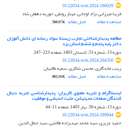
10.22034/scm.2024.186029
فریبا میرزایی نژاد اوجانی، مهناز رونقی، حوریه دهقان شاد
اصل مقاله
مشاهده مقاله
560.67 K
مطالعه پدیدارشناختی تجارب زیستة سواد رسانه ای دانش آموزان
دختر پایه پنجم و ششم استان یزد
دوره 13، شماره 51، تابستان 1403، صفحه
223-247
10.22034/scm.2024.204350
زینب ماندگاری، محسن شاکری، سمیه طالبیان
اصل مقاله
مشاهده مقاله
883.24 K
اینستاگرام و تجربه معنوی کاربران: پدیدارشناسی تجربه دنبال
کنندگان صفحات مدیتیشن، مثبت اندیشی و موفقیت
دوره 13، شماره 50، بهار 1403، صفحه
11-44
10.22034/scm.2024.189944
حمید عزیزی، سید محمد مهدیزاده طالشی، سید جمال الدین