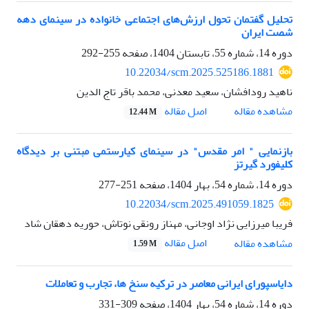
تحلیل گفتمان تحول ارزش‌های اجتماعی خانواده در سینمای دهه
شصت ایران
دوره 14، شماره 55، تابستان 1404، صفحه
255-292
10.22034/scm.2025.525186.1881
ناهید رودافشان، سعید معدنی، محمد باقر تاج الدین
اصل مقاله
مشاهده مقاله
12.44 M
بازنمایی " امر مقدس" در سینمای کیارستمی مبتنی بر دیدگاه
کلیفورد گیرتز
دوره 14، شماره 54، بهار 1404، صفحه
251-277
10.22034/scm.2025.491059.1825
فریبا میرزایی نژاد اوجانی، مهناز رونقی نوتاش، حوریه دهقان شاد
اصل مقاله
مشاهده مقاله
1.59 M
دایاسپورای ایرانی معاصر در ترکیه سنخ ها، تجارب و تعاملات
دوره 14، شماره 54، بهار 1404، صفحه
309-331