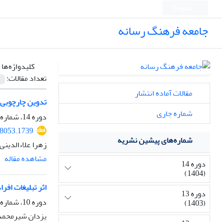
English
جامعه فرهنگ رسانه
کلیدواژه‌ها 
تعداد مقالات:
مقالات آماده انتشار
تدوین چارچوبی 
شماره جاری
دوره 14، شماره 57، زمستان 1404، صفحه
8053.1739
شماره‌های پیشین نشریه
زهرا علاءالدینی
مشاهده مقاله
دوره 14
(1404)
اثر تبلیغات افر
دوره 13
دوره 10، شماره 41، زمستان 1400، صفحه
(1403)
یزدان شیرمحمدی