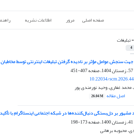
صفحه اصلی
مرور
اطلاعات نشریه
راهنم
=
تبلیغات
4
جهت سنجش عوامل مؤثر بر نادیده گرفتن تبلیغات اینترنتی توسط مخاطبان 
407-451
10.22034/scm.2026.44
، محمد غفاری، وحید نورمندی پور
اصل مقاله
26.04 M
اد مشهور بر دل‌بستگی دنبال‌کننده‌ها در شبکه اجتماعی اینستاگرام با تأکید
173-198
، محبوبه برهانی