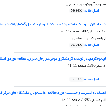
 بهاره آروین، انور مصطفوی
اصل مقاله
586.98 K
 در داستان عروسک پشت پرده هدایت؛ با رویکرد تحلیل گفتمان انتقادی ب
27-52
ی اصغر کیا، رضا صابری
اصل مقاله
507.51 K
ای بومگردی در توسعه گردشگری قومی در زمان بحران: مطالعه موردی استان
11-41
اصل مقاله
461.13 K
عتیاد به اینترنت و جنسیت (مورد مطالعه: دانشجویان دانشگاه های مرکز ا
11-28