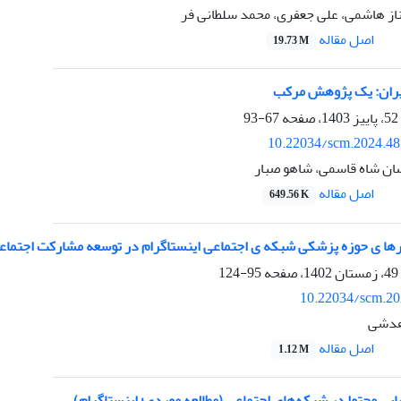
از هاشمی، علی جعفری، محمد سلطانی فر
اصل مقاله
19.73 M
ایران: یک پژوهش مرکب
67-93
10.22034/scm.2024.48
سان شاه قاسمی، شاهو صبار
اصل مقاله
649.56 K
ها ی حوزه پزشکی شبکه ی اجتماعی اینستاگرام در توسعه مشارکت اجتماعی 
95-124
10.22034/scm.20
هدشی
اصل مقاله
1.12 M
یابی محتوا در شبکه‌های اجتماعی (مطالعه موردی؛ اینستاگرام)