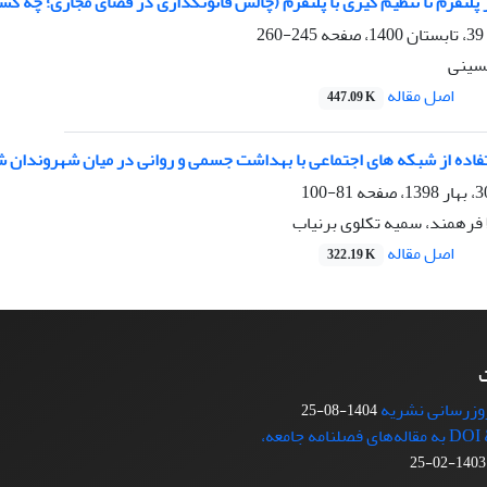
 پلتفرم تا تنظیم گیری با پلتفرم (چالش قانونگذاری در فضای مجازی؛ چه
245-260
سینی
اصل مقاله
447.09 K
تفاده از شبکه های اجتماعی با بهداشت جسمی و روانی در میان شهروندان ش
81-100
 فرهمند، سمیه تکلوی برنیاب
اصل مقاله
322.19 K
ت
روزرسانی نشریه
1404-08-25
اختصاص شناسۀ DOI به مقاله‌های فصلنامه جامعه،
1403-02-25