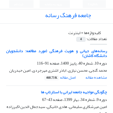
English
ورود به سامانه
ثبت نام
جامعه فرهنگ رسانه
کلیدواژه‌ها =
اینترنت
تعداد مقالات:
4
رسانه‌های جهانی و هویت فرهنگی (مورد مطالعه: دانشجویان
دانشگاه کاشان)
دوره 10، شماره 40، پاییز 1400، صفحه
91-116
محمد گنجی، محسن نیازی، اباذر اشتری مهرجردی، امین حیدریان
اصل مقاله
مشاهده مقاله
468.73 K
چگونگی مواجهه جامعه ایرانی با استارتاپ ها
دوره 9، شماره 34، بهار 1399، صفحه
43-67
امین میرشکاری سلیمانی، هادی خانیکی، سیدجمال الدین اکبرزاده
جهرمی