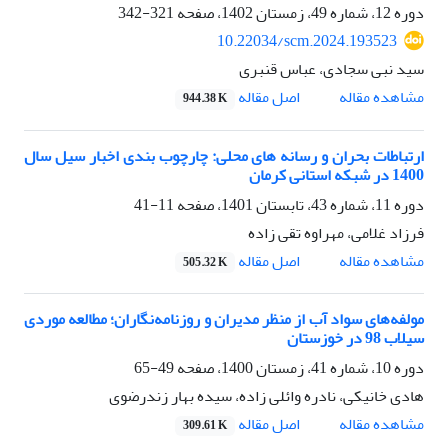
دوره 12، شماره 49، زمستان 1402، صفحه
321-342
10.22034/scm.2024.193523
سید نبی سجادی، عباس قنبری
اصل مقاله
مشاهده مقاله
944.38 K
ارتباطات بحران و رسانه های محلی: چارچوب بندی اخبار سیل سال
1400 در شبکه استانی کرمان
دوره 11، شماره 43، تابستان 1401، صفحه
11-41
فرزاد غلامی، مهراوه تقی زاده
اصل مقاله
مشاهده مقاله
505.32 K
مولفه‌های سواد آب از منظر مدیران و روزنامه‌نگاران؛ مطالعه موردی
سیلاب 98 در خوزستان
دوره 10، شماره 41، زمستان 1400، صفحه
49-65
هادی خانیکی، نادره وائلی زاده، سیده بهار زندرضوی
اصل مقاله
مشاهده مقاله
309.61 K