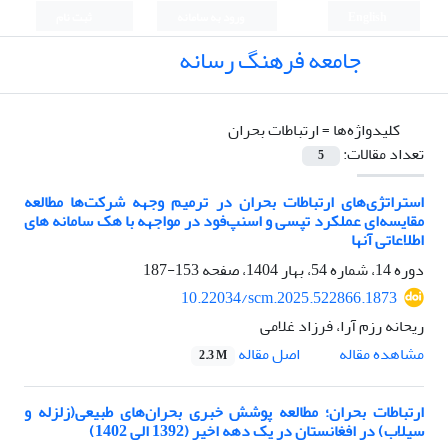
English
ورود به سامانه
ثبت نام
جامعه فرهنگ رسانه
کلیدواژه‌ها =
ارتباطات بحران
تعداد مقالات:
5
استراتژی‌های ارتباطات بحران در ترمیم وجهه شرکت‌ها مطالعه
مقایسه‌ای عملکرد تپسی و اسنپ‌فود در مواجهه با هک سامانه های
اطلاعاتی آنها
دوره 14، شماره 54، بهار 1404، صفحه
153-187
10.22034/scm.2025.522866.1873
ریحانه رزم آرا، فرزاد غلامی
اصل مقاله
مشاهده مقاله
2.3 M
ارتباطات بحران؛ مطالعه پوشش خبری بحران‌های طبیعی(زلزله و
سیلاب) در افغانستان در یک دهه اخیر (1392 الی 1402)