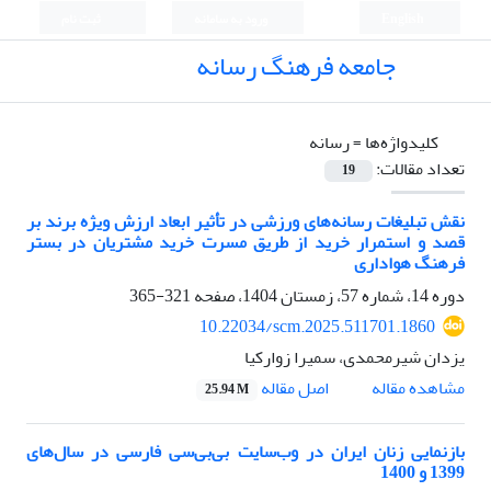
English
ورود به سامانه
ثبت نام
جامعه فرهنگ رسانه
کلیدواژه‌ها =
رسانه
تعداد مقالات:
19
نقش تبلیغات رسانه‌های ورزشی در تأثیر ابعاد ارزش ویژه برند بر
قصد و استمرار خرید از طریق مسرت خرید مشتریان در بستر
فرهنگ هواداری
دوره 14، شماره 57، زمستان 1404، صفحه
321-365
10.22034/scm.2025.511701.1860
یزدان شیرمحمدی، سمیرا زوارکیا
اصل مقاله
مشاهده مقاله
25.94 M
بازنمایی زنان ایران در وب‌سایت بی‌بی‌سی فارسی در سال‌های
1399 و 1400