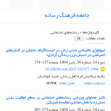
English
ورود به سامانه
ثبت نام
جامعه فرهنگ رسانه
کلیدواژه‌ها =
رسانه‌های اجتماعی
تعداد مقالات:
11
تیپولوژی نافرمانی مدنی زنان در اینستاگرام: تحلیلی بر کنش‌های
اعتراضی در جنبش «زن، زندگی، آزادی»
دوره 14، شماره 56، پاییز 1404، صفحه
137-174
10.22034/scm.2025.532377.1904
تکتم عرفانیان قره اهل زنجان، مجید فولادیان
اصل مقاله
مشاهده مقاله
19.79 M
تاثیر محتوای ورزشی رسانه‌های اجتماعی بر سطح فعالیت بدنی
نسل زد با نقش میانجی مقایسه فیزیکی
دوره 14، شماره 56، پاییز 1404، صفحه
273-305