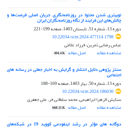
توییتری شدن محتوا در روزنامه‌نگاری جریان اصلی فرصت‌ها و
چالش‌های این فرایند از نگاه روزنامه‌نگاران ایران
دوره 13، شماره 51، تابستان 1403، صفحه
199-221
10.22034/scm.2024.477114.1798
عباس رضایی ثمرین، فرزاد غلامی
اصل مقاله
مشاهده مقاله
494.4 K
سنتز پژوهی دلایل انتشار و گرایش به اخبار جعلی در رسانه های
اجتماعی
دوره 13، شماره 50، بهار 1403، صفحه
169-188
10.22034/scm.2024.186030
ستایش الزهرا ابراهیمی، محمد سلطانی فر، علی جعفری
اصل مقاله
مشاهده مقاله
668.31 K
دوگانه های مؤثر در رشد اینفودمی کووید 19 در شبکه‌های