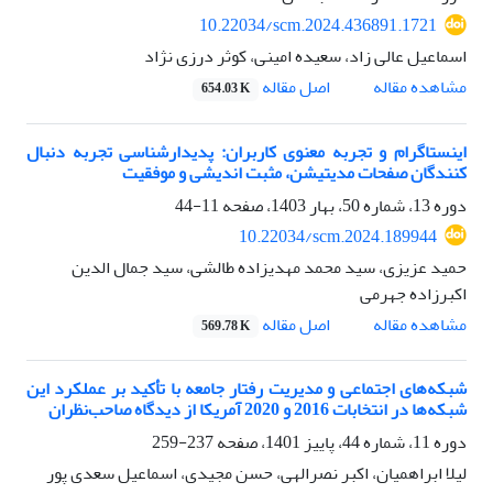
10.22034/scm.2024.436891.1721
اسماعیل عالی زاد، سعیده امینی، کوثر درزی نژاد
اصل مقاله
مشاهده مقاله
654.03 K
اینستاگرام و تجربه معنوی کاربران: پدیدارشناسی تجربه دنبال
کنندگان صفحات مدیتیشن، مثبت اندیشی و موفقیت
دوره 13، شماره 50، بهار 1403، صفحه
11-44
10.22034/scm.2024.189944
حمید عزیزی، سید محمد مهدیزاده طالشی، سید جمال الدین
اکبرزاده جهرمی
اصل مقاله
مشاهده مقاله
569.78 K
شبکه‌های اجتماعی و مدیریت رفتار جامعه با تأکید بر عملکرد این
شبکه‌ها در انتخابات 2016 و 2020 آمریکا از دیدگاه صاحب‌نظران
دوره 11، شماره 44، پاییز 1401، صفحه
237-259
لیلا ابراهمیان، اکبر نصرالهی، حسن مجیدی، اسماعیل سعدی پور