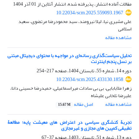
مقالات آماده انتشار، پذیرفته شده، انتشار آنلاین از
01 آذر 1404
10.22034/scm.2025.559093.1967
علی مشیری نیا، لیلا نیرومند، سید محمودرضا مرتضوی، سعید
اسلامی
مشاهده مقاله
تحلیل سیاست‌گذاری رسانه‌ای در مواجهه با محتوای دیجیتال مبتنی
بر نسل پنجم اینترنت
دوره 14، شماره 55، تابستان 1404، صفحه
217-254
10.22034/scm.2025.433130.1858
زهرا ملابابایی، بی بی سادات میراسماعیلی، حمیدرضا حسینی دانا،
علیرضا تلخابی علیشاه
اصل مقاله
مشاهده مقاله
15.67 M
تجربۀ کنشگری سیاسی در اعتراض های معیشت پایه؛ مطالعۀ
تطبیقی کمپین های مجازی و غیرمجازی
دوره 13، شماره 51، تابستان 1403، صفحه
37-67