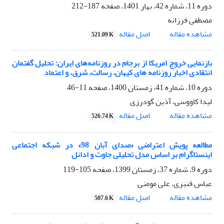
دوره 11، شماره 42، بهار 1401، صفحه
187-212
مصطفی فرزانه
اصل مقاله
مشاهده مقاله
521.09 K
بازنمایی خروج امریکا از برجام در روزنامه‌های ایران: تحلیل گفتمان
انتقادی اخبار روزنامه های کیهان، رسالت، شرق، و اعتماد
دوره 10، شماره 41، زمستان 1400، صفحه
11-46
لیدا کاووسی، آذین گودرزی
اصل مقاله
مشاهده مقاله
526.74 K
مطالعه پویش اعتراضی «صدای آبان 98» در شبکه‌ اجتماعی
اینستاگرام بر اساس مدل تحلیلی جاوت و ادانل
دوره 9، شماره 37، زمستان 1399، صفحه
105-119
عباس قنبری، علی مومنی
اصل مقاله
مشاهده مقاله
507.6 K