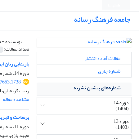
English
جامعه فرهنگ رسانه
نویسنده =
ط
تعداد مقالات:
مقالات آماده انتشار
بازنمایی زنان ایرا
شماره جاری
دوره 14، شماره 54، بهار 1404
7653.1738
شماره‌های پیشین نشریه
زینب کریمیان، 
مشاهده مقاله
دوره 14
(1404)
برساخت و تجربه
دوره 13
دوره 11، شماره 45، زمستان 1401، صفحه
(1403)
مجید بازی، سید