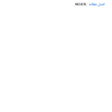
اصل مقاله
662.62 K