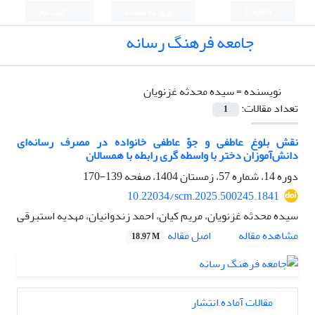
English
ورود به سامانه
ثبت نام
جامعه فرهنگ رسانه
نویسنده =
سیده محدثه غزنویان
تعداد مقالات:
1
نقش بلوغ عاطفی و جوّ عاطفی خانواده در مصرف رسانه‌ای
دانش‌آموزان دختر با واسطه گری رابطه با همسالان
دوره 14، شماره 57، زمستان 1404، صفحه
139-170
10.22034/scm.2025.500245.1841
سیده محدثه غزنویان، مریم کیان، احمد زندوانیان، مهدیه استبرقی
اصل مقاله
مشاهده مقاله
18.97 M
مقالات آماده انتشار