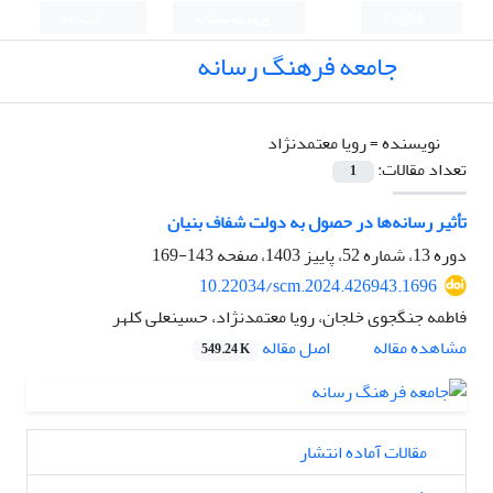
English
ورود به سامانه
ثبت نام
جامعه فرهنگ رسانه
نویسنده =
رویا معتمدنژاد
تعداد مقالات:
1
تأثیر رسانه‌ها در حصول به دولت شفاف بنیان
دوره 13، شماره 52، پاییز 1403، صفحه
143-169
10.22034/scm.2024.426943.1696
فاطمه جنگجوی خلجان، رویا معتمدنژاد، حسینعلی کلهر
اصل مقاله
مشاهده مقاله
549.24 K
مقالات آماده انتشار